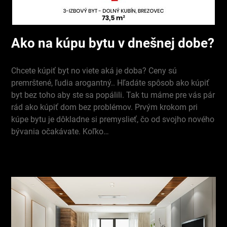
Ako na kúpu bytu v dnešnej dobe?
Chcete kúpiť byt no viete aká je doba? Ceny sú
premrštené, ľudia arogantný.. Hľadáte spôsob ako kúpiť
byt bez toho aby ste sa popálili. Tak tu máme pre vás pár
rád ako kúpiť dom bez problémov. Prvým krokom pri
kúpe bytu je dôkladne si premyslieť, čo od svojho nového
bývania očakávate. Koľko…