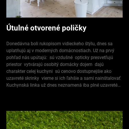
Útulné otvorené poličky
Donedávna boli rukopisom vidieckeho štýlu, dnes sa
uplatňujú aj v moderných domácnostiach. Už na prvý
pohľad nás upútajú: sú vzdušné opticky presvetľujú
priestor vytvárajú osobitý domácky dojem dajú
charakter celej kuchyni sú cenovo dostupnejšie ako
uzavreté skrinky vieme si ich ľahšie a sami nainštalovať
Kuchynská linka už dnes neznamená iba plné uzavreté…