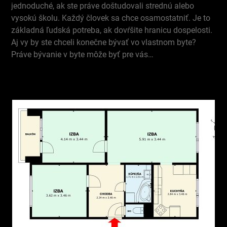
jednoduché, ak ste práve doštudovali strednú alebo
vysokú školu. Každý človek sa chce osamostatniť. Je to
základná ľudská potreba, ak dovŕšite hranicu dospelosti.
Aj vy by ste chceli konečne bývať vo vlastnom byte?
Práve bývanie v byte môže byť pre vás…