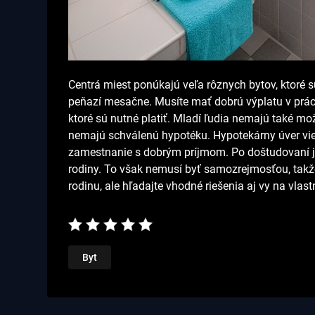
Centrá miest ponúkajú veľa rôznych bytov, ktoré 
peňazí mesačne. Musíte mať dobrú výplatu v práci, 
ktoré sú nutné platiť. Mladí ľudia nemajú také mo
nemajú schválenú hypotéku.
Hypotekárny úver vie
zamestnanie s dobrým príjmom. Po doštudovaní j
rodiny. To však nemusí byť samozrejmosťou, takže
rodinu, ale hľadajte vhodné riešenia aj vy na vlas
Byt