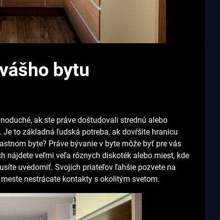
 vášho bytu
ednoduché, ak ste práve doštudovali strednú alebo
 Je to základná ľudská potreba, ak dovŕšite hranicu
vlastnom byte? Práve bývanie v byte môže byť pre vás
h nájdete veľmi veľa rôznych diskoték alebo miest, kde
musíte uvedomiť.
Svojich priateľov ľahšie pozvete na
 meste nestrácate kontakty s okolitým svetom.