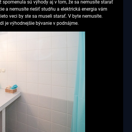
 spomenula sú výhody aj v tom, že sa nemusíte starať
ie a nemusíte riešiť studňu a elektrická energia vám
tieto veci by ste sa museli starať. V byte nemusíte.
udí je výhodnejšie bývanie v podnájme.