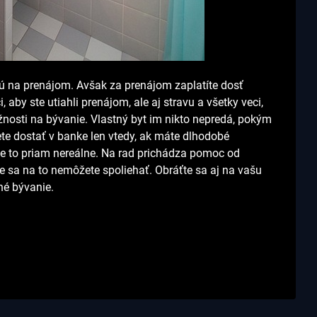
sú na prenájom. Avšak za prenájom zaplatíte dosť
aby ste utiahli prenájom, ale aj stravu a všetky veci,
žnosti na bývanie. Vlastný byt im nikto nepredá, pokým
te dostať v banke len vtedy, ak máte dlhodobé
e to priam nereálne. Na rad prichádza pomoc od
 sa na to nemôžete spoliehať. Obráťte sa aj na vašu
tné bývanie.