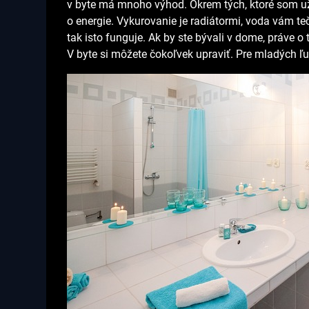
v byte má mnoho výhod. Okrem tých, ktoré som už
o energie. Vykurovanie je radiátormi, voda vám teč
tak isto funguje. Ak by ste bývali v dome, práve o 
V byte si môžete čokoľvek upraviť. Pre mladých ľ