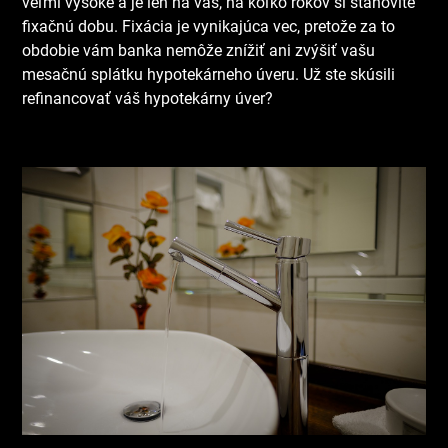
veľmi vysoké a je len na vás, na koľko rokov si stanovíte
fixačnú dobu. Fixácia je vynikajúca vec, pretože za to
obdobie vám banka nemôže znížiť ani zvýšiť vašu
mesačnú splátku hypotekárneho úveru. Už ste skúsili
refinancovať váš hypotekárny úver?