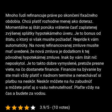
Mnoho ľudí refinancuje práve po skončení fixačného
obdobia. Chcú platiť rozhodne menej ako doteraz.
Momentálne aj štát ponúka vrátenie časť zaplatenej
zvýšenej splátky hypotekárneho úveru. Je to bonus od
štátu, o ktorý si však musíte požiadať.
Nepríde k vám
automaticky. Na novej refinancovanej zmluve musíte
mať uvedené, že nová zmluva je dodatkom k tej
pôvodnej hypotekárnej zmluve. Inak by vám štát nič
neposkytol. Je to takto dobre vymyslené, pretože presne
viete, na čo dostanete financie. Financie na bývanie by
ste mali vždy platiť v riadnom termíne a nenechávať si
platbu na neskôr. Neskôr môžete na ňu zabudnúť
a môžete prísť aj o vašu nehnuteľnosť. Plaťte vždy na
čas a budete za vodou.
3.9/5 - (10 votes)