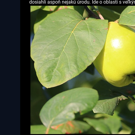
dosiahli aspoň nejakú úrodu. Ide o oblasti s veľ