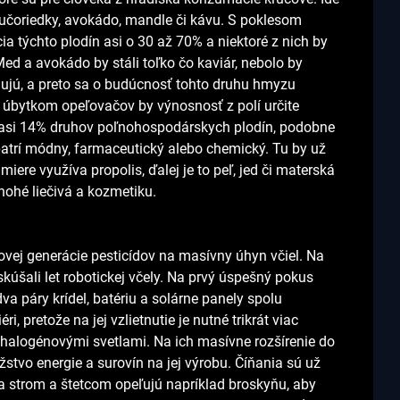
 čučoriedky, avokádo, mandle či kávu. S poklesom
a týchto plodín asi o 30 až 70% a niektoré z nich by
ed a avokádo by stáli toľko čo kaviár, nebolo by
hujú, a preto sa o budúcnosť tohto druhu hmyzu
 S úbytkom opeľovačov by výnosnosť z polí určite
ch asi 14% druhov poľnohospodárskych plodín, podobne
 patrí módny, farmaceutický alebo chemický. Tu by už
miere využíva propolis, ďalej je to peľ, jed či materská
nohé liečivá a kozmetiku.
novej generácie pesticídov na masívny úhyn včiel. Na
skúšali let robotickej včely. Na prvý úspešný pokus
va páry krídel, batériu a solárne panely spolu
ri, pretože na jej vzlietnutie je nutné trikrát viac
li halogénovými svetlami. Na ich masívne rozšírenie do
stvo energie a surovín na jej výrobu. Číňania sú už
 na strom a štetcom opeľujú napríklad broskyňu, aby