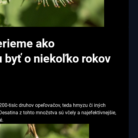
berieme ako
byť o niekoľko rokov
200-tisíc druhov opeľovačov, teda hmyzu či iných
 Desatina z tohto množstva sú včely a najefektívnejšie,
é.