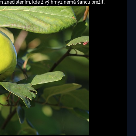
kým znečistením, kde živý hmyz nemá šancu prežiť.