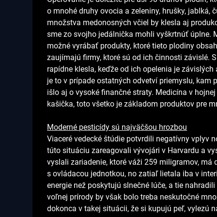
o mnohé druhy ovocia a zeleniny, hrušky, jablká,
množstva medonosných včiel by klesla aj produkci
sme zo svojho jedálnička mohli vyškrtnúť úplne. M
možné vyrábať produkty, ktoré tieto plodiny obsa
zaujímajú firmy, ktoré sú od ich činnosti závislé.
rapídne klesla, keďže od ich opelenia je závislý
je to v prípade ostatných odvetví priemyslu, kam
išlo aj o vysoké finančné straty. Medicína v hojnej 
kašička, toto všetko je základom produktov pre m
Moderné pesticídy sú najväčšou hrozbou
Viaceré vedecké štúdie potvrdili negatívny vplyv 
túto situáciu zareagovali vývojári v Harvardu a vy
vyslali zariadenie, ktoré váži 259 miligramov, má d
s ovládacou jednotkou, no zatiaľ lietala iba v interié
energie než poskytujú slnečné lúče, a tie nahradi
voľnej prírody by však bolo treba neskutočné množ
dokonca v takej situácii, že si kupujú peľ, vylezú