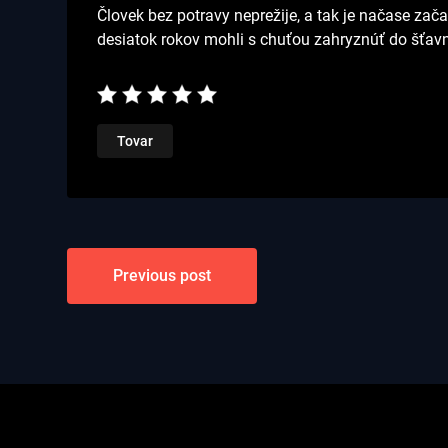
Človek bez potravy neprežije, a tak je načase zač
desiatok rokov mohli s chuťou zahryznúť do šťavn
Tovar
Navigace
Previous post
pro
příspěvek