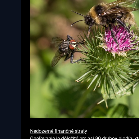
Nedozerné finančné straty
Opeľovanie je dôležité pre asi 90 druhov plodín, 