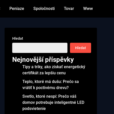
C
Peniaze
Spoločnosti
Tovar
Www
Hledat
Hledat
Nejnovější příspěvky
Tipy a triky, ako získať energetický
certifikát za lepšiu cenu
Teplo, ktoré má dušu: Prečo sa
vrátiť k poctivému drevu?
Svetlo, ktoré nespí: Prečo váš
domov potrebuje inteligentné LED
podsvietenie