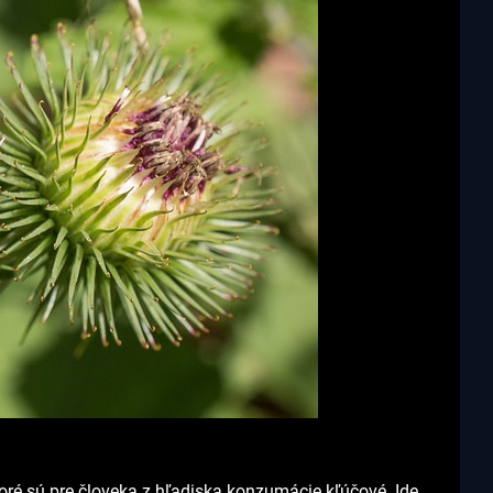
ktoré sú pre človeka z hľadiska konzumácie kľúčové. Ide