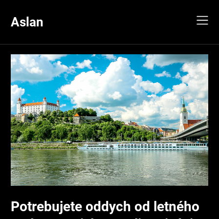
Skip
to
Aslan
content
Potrebujete oddych od letného