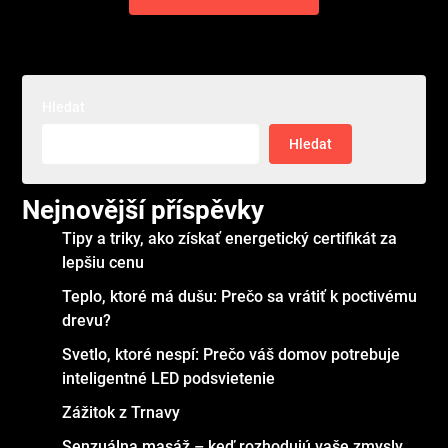
Hledat
Hledat
Nejnovější příspěvky
Tipy a triky, ako získať energetický certifikát za
lepšiu cenu
Teplo, ktoré má dušu: Prečo sa vrátiť k poctivému
drevu?
Svetlo, ktoré nespí: Prečo váš domov potrebuje
inteligentné LED podsvietenie
Zážitok z Trnavy
Senzuálna masáž – keď rozhodujú vaše zmysly