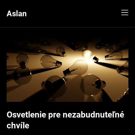
Skip
to
Aslan
content
Osvetlenie pre nezabudnuteľné
chvíle