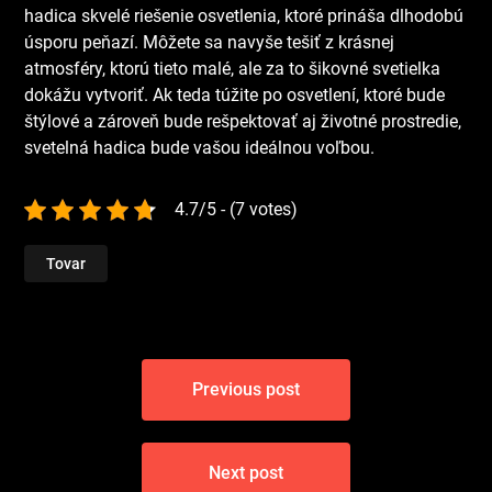
hadica skvelé riešenie osvetlenia, ktoré prináša dlhodobú
úsporu peňazí. Môžete sa navyše tešiť z krásnej
atmosféry, ktorú tieto malé, ale za to šikovné svetielka
dokážu vytvoriť. Ak teda túžite po osvetlení, ktoré bude
štýlové a zároveň bude rešpektovať aj životné prostredie,
svetelná hadica bude vašou ideálnou voľbou.
4.7/5 - (7 votes)
Tovar
Navigace
Previous post
pro
příspěvek
Next post