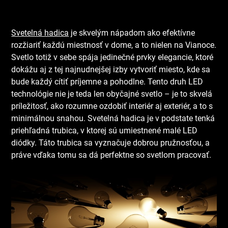
Svetelná hadica
je skvelým nápadom ako efektívne
rozžiariť každú miestnosť v dome, a to nielen na Vianoce.
Svetlo totiž v sebe spája jedinečné prvky elegancie, ktoré
dokážu aj z tej najnudnejšej izby vytvoriť miesto, kde sa
bude každý cítiť príjemne a pohodlne. Tento druh LED
technológie nie je teda len obyčajné svetlo – je to skvelá
príležitosť, ako rozumne ozdobiť interiér aj exteriér, a to s
minimálnou snahou. Svetelná hadica je v podstate tenká
priehľadná trubica, v ktorej sú umiestnené malé LED
diódky. Táto trubica sa vyznačuje dobrou pružnosťou, a
práve vďaka tomu sa dá perfektne so svetlom pracovať.