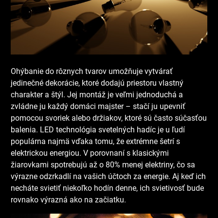
Ohýbanie do rôznych tvarov umožňuje vytvárať
jedinečné dekorácie, ktoré dodajú priestoru vlastný
charakter a štýl. Jej montáž je veľmi jednoduchá a
zvládne ju každý domáci majster – stačí ju upevniť
pomocou svoriek alebo držiakov, ktoré sú často súčasťou
balenia. LED technológia svetelných hadíc je u ľudí
populárna najmä vďaka tomu, že extrémne šetrí s
elektrickou energiou. V porovnaní s klasickými
žiarovkami spotrebujú až o 80% menej elektriny, čo sa
výrazne odzrkadlí na vašich účtoch za energie. Aj keď ich
necháte svietiť niekoľko hodín denne, ich svietivosť bude
rovnako výrazná ako na začiatku.