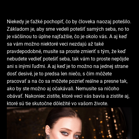
Niekedy je ťažké pochopiť, čo by človeka naozaj potešilo.
Základom je, aby sme vedeli potešiť samých seba, no to
je väčšinou to úplne najťažšie, čo je okolo vás. A aj keď
sa vám možno niektoré veci nezdajú až také
pravdepodobné, musíte sa proste zmieriť s tým, že keď
nebudete vedieť potešiť seba, tak vám to proste nepôjde
ani s inými ľuďmi. A aj keď je to možno na jednej strane
dosť desivé, je to predsa len niečo, s čím môžete
pracovať a na čo sa môžete pozrieť reálne a presne tak,
ako by ste možno aj očakávali. Nemusíte sa ničoho
obávať. Nakoniec zistíte, ktoré veci vás bavia a zistíte aj,
ktoré sú tie skutočne dôležité vo vašom živote.