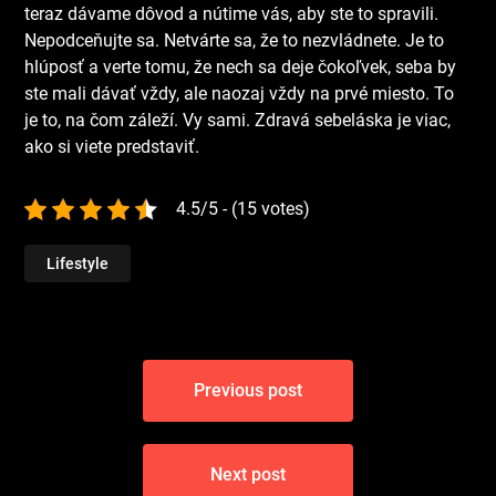
teraz dávame dôvod a nútime vás, aby ste to spravili.
Nepodceňujte sa. Netvárte sa, že to nezvládnete. Je to
hlúposť a verte tomu, že nech sa deje čokoľvek, seba by
ste mali dávať vždy, ale naozaj vždy na prvé miesto. To
je to, na čom záleží. Vy sami. Zdravá sebeláska je viac,
ako si viete predstaviť.
4.5/5 - (15 votes)
Lifestyle
Navigace
Previous post
pro
příspěvek
Next post