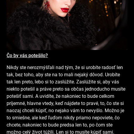
Čo by vás potešilo?
Nikdy ste nerozmýšľali nad tým, že si urobíte radosť len
tak, bez toho, aby ste na to mali nejaký dôvod. Urobíte
tak len preto, lebo si to zaslúžite. Zaslúžite si, aby vás
niekto potešil a práve preto sa občas jednoducho musíte
potešiť sami. A uvidíte, že nakoniec to bude celkom
príjemné, hlavne vtedy, keď nájdete to pravé, to, čo ste si
naozaj chceli kúpiť, no nejako vám to nevyšlo. Možno je
to smiešne, ale keď ľuďom nikdy priamo nepoviete, čo
chcete, nakoniec to bude predsa len to, po čom ste
možno celý život túžili. Len si to musíte kúpiť sami.